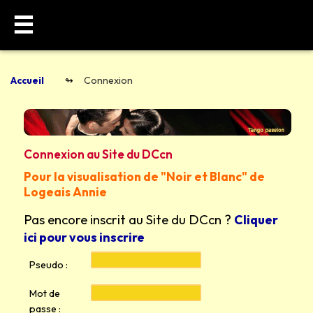
☰
Accueil
Connexion
Connexion au Site du DCcn
Pour la visualisation de "Noir et Blanc" de
Logeais Annie
Pas encore inscrit au Site du DCcn ?
Cliquer
ici pour vous inscrire
Pseudo :
Mot de
passe :