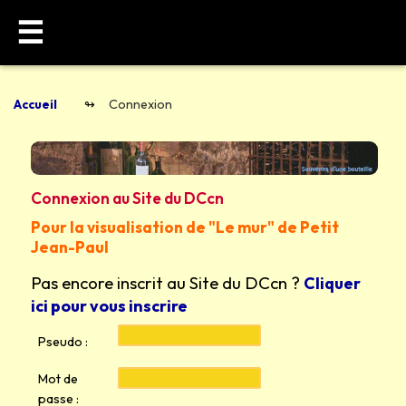
☰
Accueil
Connexion
Connexion au Site du DCcn
Pour la visualisation de "Le mur" de Petit
Jean-Paul
Pas encore inscrit au Site du DCcn ?
Cliquer
ici pour vous inscrire
Pseudo :
Mot de
passe :