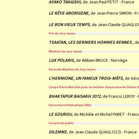
AYAKO TAKAISHI
, de Jean-Paul PETIT - France
LE RÊVE ABORIGENE
, de Jean-Pierre SIMON - F
LE BON VIEUX TEMPS
, de Jean-Claude QUAGLIO
Prix du Jury Jeune
TSAATAN, LES DERNIERS HOMMES RENNES
, de
Mention du Jury Jeune
LUX POLARIS
, de William BRUCE - Norvège
Seconde Mention du Jury Jeune
L’HERMIONE, UN FAMEUX TROIS-MÂTS
, de Gér
Coupe Pierre Marchal pour le meilleur diaporama du thème 201
BHAKTAPUR BAISAKH 2072
, de Francis LEROY -
Second prix thématique 2016
LE GOUROU
, de Michèle et Michel PARET - Franc
Les prix du public
DILEMME
, de Jean-Claude QUAGLOZZI - France