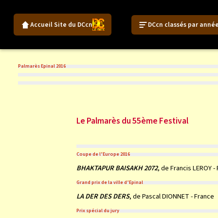
Accueil Site du DCcn
DCcn classés par anné
LE SITE DU DCcn [Diaporama Créatif court et numérique]
Palmarès Epinal 2016
Le Palmarès du 55ème Festival
Coupe de l’Europe 2016
BHAKTAPUR BAISAKH 2072
, de Francis LEROY -
Grand prix de la ville d’Epinal
LA DER DES DERS
, de Pascal DIONNET - France
Prix spécial du jury