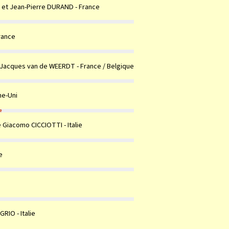
e et Jean-Pierre DURAND - France
rance
 Jacques van de WEERDT - France / Belgique
me-Uni
e
 Giacomo CICCIOTTI - Italie
e
IO - Italie