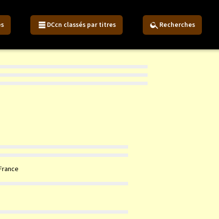
es
DCcn classés par titres
Recherches
 France