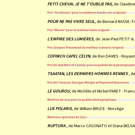
PETIT CHEVAL JE NE T’OUBLIE PAS
, de Claudin
Prix "Griottines" pour la meilleure bande son originale
POUR NE PAS VIVRE SEUL
, de Bernard BASSE- F
Prix "Moine" pour le meilleur texte original :
L’EMPIRE DES LUMIERES
, de Jean-Paul PETIT &
Prix Jacques Thouvenot du meilleur scénario original
COFIWCH CAPEL CELYN
, de Ron DAVIES - Royau
Prix du club Noir et Couleur pour la qualité de la photographi
TSAATAN, LES DERNIERS HOMMES RENNES
, de
Prix de l’humour Georges Mangin et Raymond Eymonerie
LE GOUROU
, de Michèle et Michel PARET - Franc
Mention du Jury pour la qualité photographique
LUX POLARIS
, de William BRUCE - Norvège
Mentions spéciales du Jury :
RUPTURA
, de Marco CASONATO et Diana BELSAGR