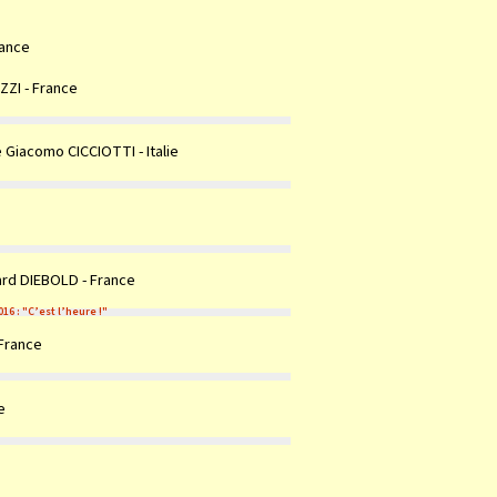
rance
ZZI - France
 Giacomo CICCIOTTI - Italie
ard DIEBOLD - France
6 : "C’est l’heure !"
 France
e