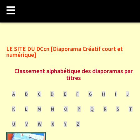
☰
LE SITE DU DCcn [Diaporama Créatif court et
numérique]
Classement alphabétique des diaporamas par
titres
A
B
C
D
E
F
G
H
I
J
K
L
M
N
O
P
Q
R
S
T
U
V
W
X
Y
Z