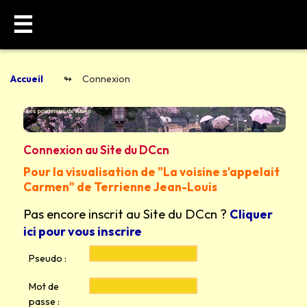
☰
Accueil
Connexion
Connexion au Site du DCcn
Pour la visualisation de "La voisine s'appelait
Carmen" de Terrienne Jean-Louis
Pas encore inscrit au Site du DCcn ?
Cliquer
ici pour vous inscrire
Pseudo :
Mot de
passe :