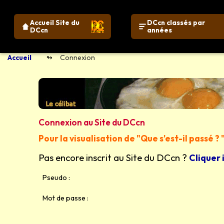
Accueil Site du
DCcn classés par
DCcn
années
Accueil
Connexion
Connexion au Site du DCcn
Pour la visualisation de "Que s'est-il passé 
Pas encore inscrit au Site du DCcn ?
Cliquer 
Pseudo :
Mot de passe :