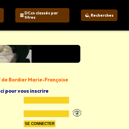
DCcn classés par
Recherches
titres
? " de Bordier Marie-Françoise
ici pour vous inscrire