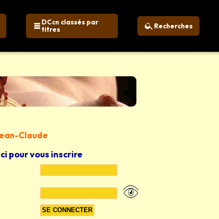
DCcn classés par
Recherches
titres
 Jean-Claude
ici pour vous inscrire