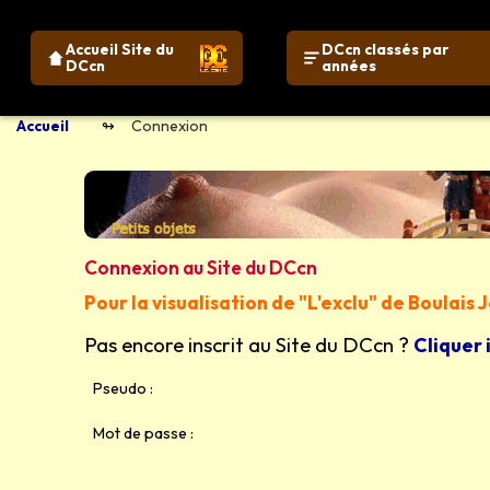
Accueil Site du
DCcn classés par
DCcn
années
Accueil
Connexion
Connexion au Site du DCcn
Pour la visualisation de "L'exclu" de Boulais
Pas encore inscrit au Site du DCcn ?
Cliquer 
Pseudo :
Mot de passe :