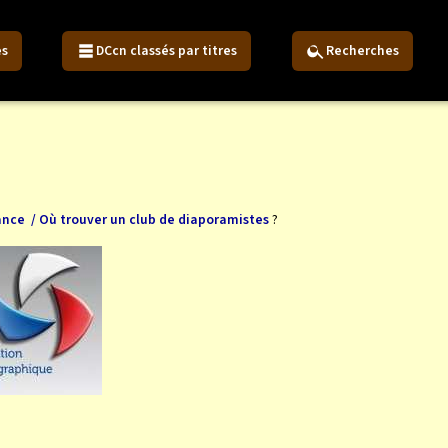
es
DCcn classés par titres
Recherches
?
rance
/ Où trouver un club de diaporamistes