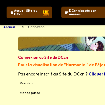
Accueil Site du
DCcn classés par
DCcn
années
Accueil
Connexion
Connexion au Site du DCcn
Pour la visualisation de "Harmonie." de Féjo
Pas encore inscrit au Site du DCcn ?
Cliquer 
Pseudo :
Mot de passe :