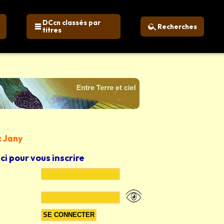
DCcn classés par
Recherches
titres
z Jany
ici pour vous inscrire