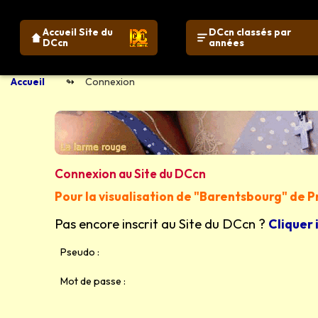
Accueil Site du
DCcn classés par
DCcn
années
Accueil
Connexion
Connexion au Site du DCcn
Pour la visualisation de "Barentsbourg" de 
Pas encore inscrit au Site du DCcn ?
Cliquer 
Pseudo :
Mot de passe :