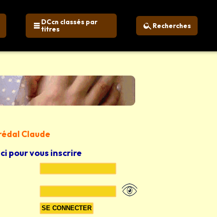
DCcn classés par
Recherches
titres
Prédal Claude
ici pour vous inscrire