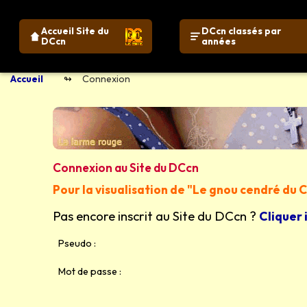
Accueil Site du
DCcn classés par
DCcn
années
Accueil
Connexion
Connexion au Site du DCcn
Pour la visualisation de "Le gnou cendré du
Pas encore inscrit au Site du DCcn ?
Cliquer 
Pseudo :
Mot de passe :