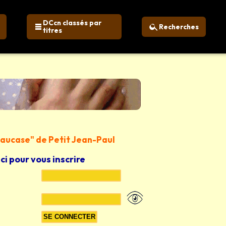
DCcn classés par
Recherches
titres
 Caucase" de Petit Jean-Paul
ici pour vous inscrire