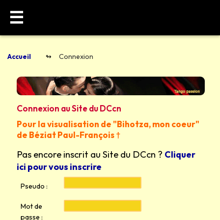
☰
Accueil
Connexion
Connexion au Site du DCcn
Pour la visualisation de "Bihotza, mon coeur"
de Béziat Paul-François †
Pas encore inscrit au Site du DCcn ?
Cliquer
ici pour vous inscrire
Pseudo :
Mot de
passe :