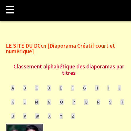
☰
LE SITE DU DCcn [Diaporama Créatif court et
numérique]
Classement alphabétique des diaporamas par
titres
A
B
C
D
E
F
G
H
I
J
K
L
M
N
O
P
Q
R
S
T
U
V
W
X
Y
Z