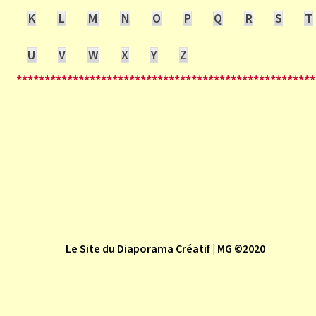
K
L
M
N
O
P
Q
R
S
T
U
V
W
X
Y
Z
*****************************************************
Le Site du Diaporama Créatif | MG ©2020