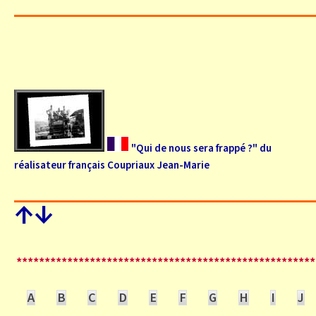
"Qui de nous sera frappé ?" du
réalisateur français Coupriaux Jean-Marie
↑
↓
*****************************************************
A
B
C
D
E
F
G
H
I
J