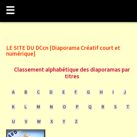
☰
LE SITE DU DCcn [Diaporama Créatif court et
numérique]
Classement alphabétique des diaporamas par
titres
A
B
C
D
E
F
G
H
I
J
K
L
M
N
O
P
Q
R
S
T
U
V
W
X
Y
Z