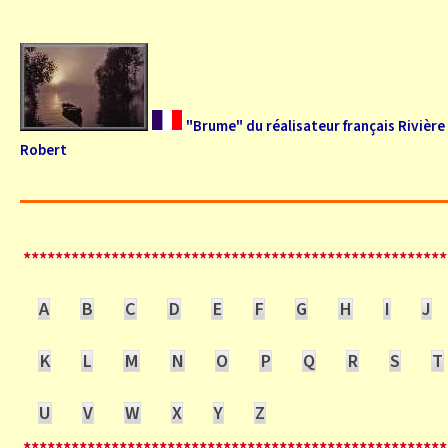
"Brume" du réalisateur français Rivière
Robert
*****************************************************
A
B
C
D
E
F
G
H
I
J
K
L
M
N
O
P
Q
R
S
T
U
V
W
X
Y
Z